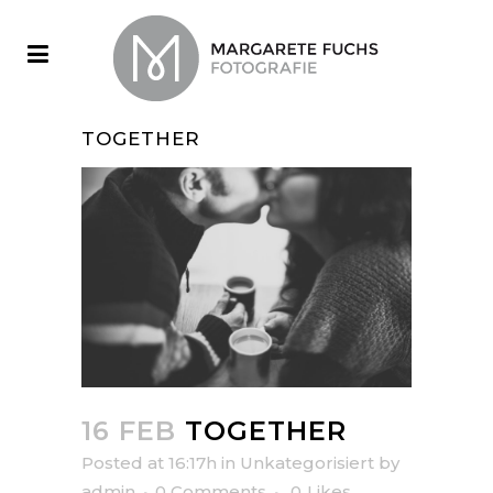
TOGETHER
16 FEB
TOGETHER
Posted at 16:17h
in
Unkategorisiert
by
admin
0 Comments
0
Likes