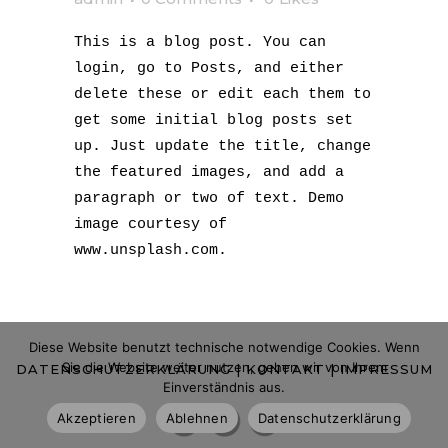
This is a blog post. You can
login, go to Posts, and either
delete these or edit each them to
get some initial blog posts set
up. Just update the title, change
the featured images, and add a
paragraph or two of text. Demo
image courtesy of
www.unsplash.com.
Diese Website benutzt technische notwendige Cookies. Wenn
Sie die Website weiter nutzen, gehen wir von Ihrem
DATENSCHUTZERKLÄRUNG
|
KONTAKT
|
IMPRESSUM
Einverständnis aus.
Akzeptieren
Ablehnen
Datenschutzerklärung